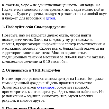
К счастью, море – не единственная ценность Тайланда. На
Пхукете есть множество интересных мест, куда можно пойти
в дождь. Будьте уверены, найдутся развлечения на любой вкус
и бюджет, для взрослых и
детей
.
1. Побалуйте себя Спа-процедурами
Поверьте, вам не придется далеко ехать, чтобы найти
подходящее место. Здесь на каждом углу расположены
салоны, предлагающие широчайший спектр косметических и
массажных процедур. Скорее всего, ближайший окажется на
территории вашего же отеля. Можно ограничиться
традиционным тайским массажем за 300-400 бат или заказать
комплексное лечение за 8-10 тысяч бат.
2. Отправьтесь в ТРЦ Jungceylon
В этом торгово-развлекательном центре на Патонг Бич даже
самый длинный дождливый день пролетит незаметно.
Займитесь покупкой
сувениров
, обновите гардероб,
присмотритесь к антиквариату… Здесь можно найти все. Из
развлечений – боулинг, кинотеатр, тир, музей морских
ракушек и многое другое.
3. Посмотрите Шоу Фантазия