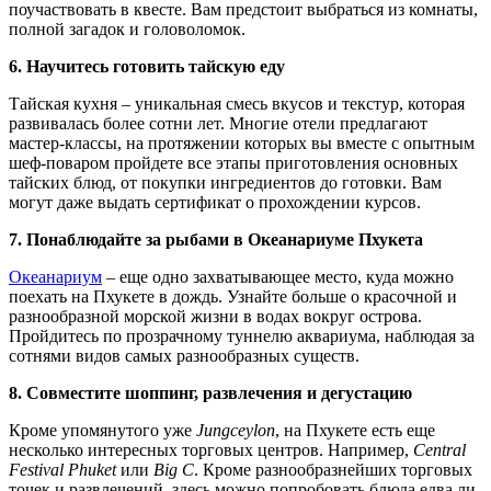
поучаствовать в квесте. Вам предстоит выбраться из комнаты,
полной загадок и головоломок.
6. Научитесь готовить тайскую еду
Тайская кухня – уникальная смесь вкусов и текстур, которая
развивалась более сотни лет. Многие отели предлагают
мастер-классы, на протяжении которых вы вместе с опытным
шеф-поваром пройдете все этапы приготовления основных
тайских блюд, от покупки ингредиентов до готовки. Вам
могут даже выдать сертификат о прохождении курсов.
7. Понаблюдайте за рыбами в Океанариуме Пхукета
Океанариум
– еще одно захватывающее место, куда можно
поехать на Пхукете в дождь. Узнайте больше о красочной и
разнообразной морской жизни в водах вокруг острова.
Пройдитесь по прозрачному туннелю аквариума, наблюдая за
сотнями видов самых разнообразных существ.
8. Совместите шоппинг, развлечения и дегустацию
Кроме упомянутого уже
Jungceylon
, на Пхукете есть еще
несколько интересных торговых центров. Например,
Central
Festival Phuket
или
Big C
. Кроме разнообразнейших торговых
точек и развлечений, здесь можно попробовать блюда едва ли