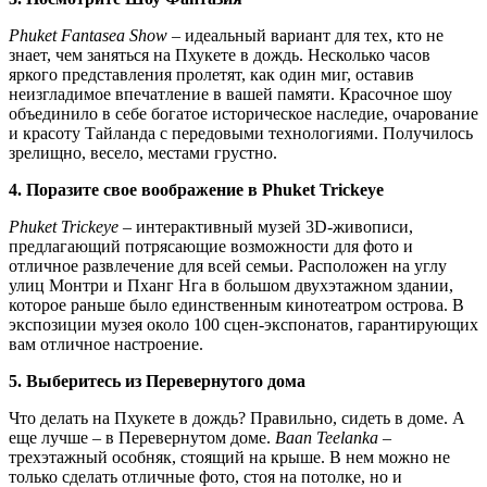
Phuket Fantasea Show
– идеальный вариант для тех, кто не
знает, чем заняться на Пхукете в дождь. Несколько часов
яркого представления пролетят, как один миг, оставив
неизгладимое впечатление в вашей памяти. Красочное шоу
объединило в себе богатое историческое наследие, очарование
и красоту Тайланда с передовыми технологиями. Получилось
зрелищно, весело, местами грустно.
4. Поразите свое воображение в Phuket Trickeye
Phuket Trickeye
– интерактивный музей 3D-живописи,
предлагающий потрясающие возможности для фото и
отличное развлечение для всей семьи. Расположен на углу
улиц Монтри и Пханг Нга в большом двухэтажном здании,
которое раньше было единственным кинотеатром острова. В
экспозиции музея около 100 сцен-экспонатов, гарантирующих
вам отличное настроение.
5. Выберитесь из Перевернутого дома
Что делать на Пхукете в дождь? Правильно, сидеть в доме. А
еще лучше – в Перевернутом доме.
Baan Teelanka
–
трехэтажный особняк, стоящий на крыше. В нем можно не
только сделать отличные фото, стоя на потолке, но и