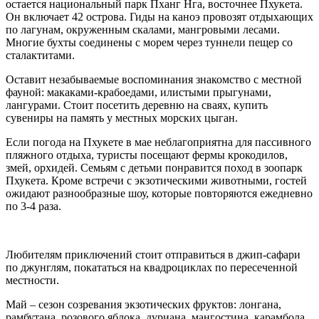
остается национальный парк Пханг Нга, восточнее Пхукета.
Он включает 42 острова. Гиды на каноэ провозят отдыхающих
по лагунам, окруженным скалами, мангровыми лесами.
Многие бухты соединены с морем через туннели пещер со
сталактитами.
Оставит незабываемые воспоминания знакомство с местной
фауной: макаками-крабоедами, илистыми прыгунами,
лангурами. Стоит посетить деревню на сваях, купить
сувениры на память у местных морских цыган.
Если погода на Пхукете в мае неблагоприятна для пассивного
пляжного отдыха, туристы посещают фермы крокодилов,
змей, орхидей. Семьям с детьми понравится поход в зоопарк
Пхукета. Кроме встречи с экзотическими животными, гостей
ожидают разнообразные шоу, которые повторяются ежедневно
по 3-4 раза.
Любителям приключений стоит отправиться в джип-сафари
по джунглям, покататься на квадроциклах по пересеченной
местности.
Май – сезон созревания экзотических фруктов: лонгана,
рамбутана, розового яблока, дуриана, мангостина, карамбола