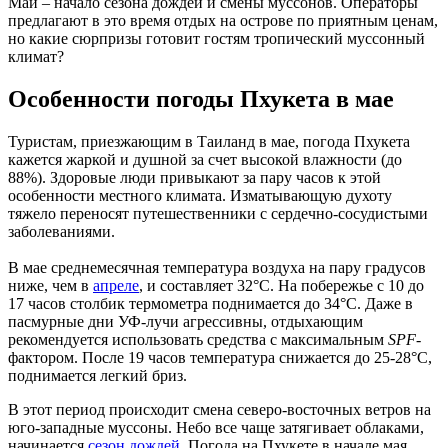
Май – начало сезона дождей и смены муссонов. Операторы
предлагают в это время отдых на острове по приятным ценам,
но какие сюрпризы готовит гостям тропический муссонный
климат?
Особенности погоды Пхукета в мае
Туристам, приезжающим в Таиланд в мае, погода Пхукета
кажется жаркой и душной за счет высокой влажности (до
88%). Здоровые люди привыкают за пару часов к этой
особенности местного климата. Изматывающую духоту
тяжело переносят путешественники с сердечно-сосудистыми
заболеваниями.
В мае среднемесячная температура воздуха на пару градусов
ниже, чем в
апреле
, и составляет 32°C. На побережье с 10 до
17 часов столбик термометра поднимается до 34°C. Даже в
пасмурные дни УФ-лучи агрессивны, отдыхающим
рекомендуется использовать средства с максимальным
SPF
-
фактором. После 19 часов температура снижается до 25-28°C,
поднимается легкий бриз.
В этот период происходит смена северо-восточных ветров на
юго-западные муссоны. Небо все чаще затягивает облаками,
начинается
сезон дождей
. Погода на Пхукете в начале мая