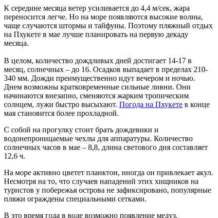
К середине месяца ветер усиливается до 4,4 м/сек, жара
переносится легче. Но на море появляются высокие волны,
чаще случаются штормы и тайфуны. Поэтому пляжный отдых
на Пхукете в мае лучше планировать на первую декаду
месяца.
В целом, количество дождливых дней достигает 14-17 в
месяц, солнечных – до 16. Осадков выпадает в пределах 210-
340 мм. Дожди преимущественно идут вечером и ночью.
Днем возможны кратковременные сильные ливни. Они
начинаются внезапно, сменяются жарким тропическим
солнцем, лужи быстро высыхают.
Погода на Пхукете
в конце
мая становится более прохладной.
С собой на прогулку стоит брать дождевики и
водонепроницаемые чехлы для аппаратуры. Количество
солнечных часов в мае – 8,8, длина светового дня составляет
12,6 ч.
На море активно цветет планктон, иногда он привлекает акул.
Несмотря на то, что случаев нападений этих хищников на
туристов у побережья острова не зафиксировано, популярные
пляжи ограждены специальными сетками.
В это время года в воде возможно появление медуз.