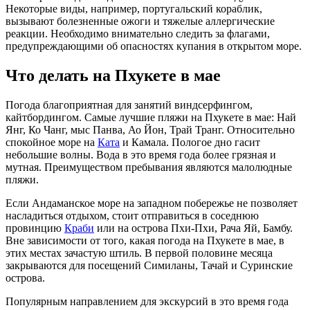
Некоторые виды, например, португальский кораблик,
вызывают болезненные ожоги и тяжелые аллергические
реакции. Необходимо внимательно следить за флагами,
предупреждающими об опасностях купания в открытом море.
Что делать на Пхукете в мае
Погода благоприятная для занятий виндсерфингом,
кайтбордингом. Самые лучшие пляжи на Пхукете в мае: Най
Янг, Ко Чанг, мыс Панва, Ао Йон, Трай Транг. Относительно
спокойное море на
Ката
и Камала. Пологое дно гасит
небольшие волны. Вода в это время года более грязная и
мутная. Преимуществом пребывания являются малолюдные
пляжи.
Если Андаманское море на западном побережье не позволяет
насладиться отдыхом, стоит отправиться в соседнюю
провинцию
Краби
или на острова Пхи-Пхи, Рача Яй, Бамбу.
Вне зависимости от того, какая погода на Пхукете в мае, в
этих местах зачастую штиль. В первой половине месяца
закрываются для посещений Симиланы, Тачай и Суринские
острова.
Популярным направлением для экскурсий в это время года