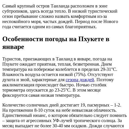
Самый крупный остров Таиланда расположен в зоне
субтропиков, здесь всегда тепло. В низкий туристический
сезон пребывание сложно назвать комфортным из-за
неспокойного моря, частых дождей. Период после Нового
года считается одним из самых благоприятных.
Особенности погоды на Пхукете в
январе
Туристов, приезжающих в Таиланд в январе, погода на
Пхукете ожидает приятная, теплая, безветренная. Днем
температура на побережье колеблется в пределах 29-31°С.
Влажность воздуха остается низкой (75%). Отсутствуют
духота и зной, характерные для
сезона дождей
. Поэтому
акклиматизация происходит быстро. Ночью столбик
термометра опускается до 23-25°С. В этом месяце
фиксируется самая низкая температура.
Количество солнечных дней достигает 19, пасмурных – 1-2.
На протяжении 8-10 суток на небе невысокая облачность.
Единственный нюанс, о котором обязательно следует помнить
– защита от агрессивных УФ-лучей тропического солнца. За
месяц выпадает не более 30-40 мм осадков. Дожди случаются