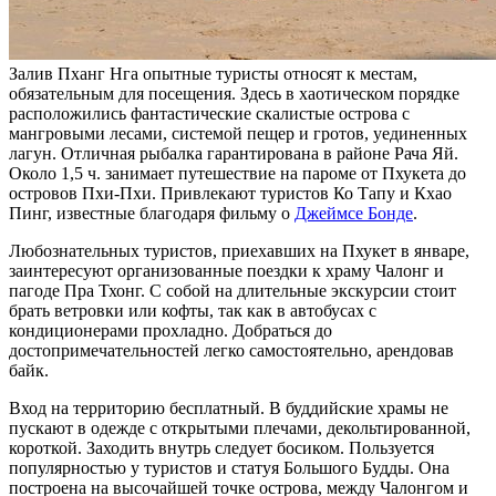
Залив Пханг Нга опытные туристы относят к местам,
обязательным для посещения. Здесь в хаотическом порядке
расположились фантастические скалистые острова с
мангровыми лесами, системой пещер и гротов, уединенных
лагун. Отличная рыбалка гарантирована в районе Рача Яй.
Около 1,5 ч. занимает путешествие на пароме от Пхукета до
островов Пхи-Пхи. Привлекают туристов Ко Тапу и Кхао
Пинг, известные благодаря фильму о
Джеймсе Бонде
.
Любознательных туристов, приехавших на Пхукет в январе,
заинтересуют организованные поездки к храму Чалонг и
пагоде Пра Тхонг. С собой на длительные экскурсии стоит
брать ветровки или кофты, так как в автобусах с
кондиционерами прохладно. Добраться до
достопримечательностей легко самостоятельно, арендовав
байк.
Вход на территорию бесплатный. В буддийские храмы не
пускают в одежде с открытыми плечами, декольтированной,
короткой. Заходить внутрь следует босиком. Пользуется
популярностью у туристов и статуя Большого Будды. Она
построена на высочайшей точке острова, между Чалонгом и