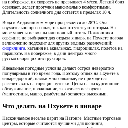
на побережье, их скорость не превышает 4 м/сек. Легкий бриз
освежает, делает прогулки максимально комфортными.
Длительность солнечного дня остается в пределах 10 ч.
Вода в Андаманском море прогревается до 28°С. Она
изумительно прозрачная, так как отсутствуют шторма. На
море маленькие волны или полный штиль. Поклонники
серфинга не выбирают для отдыха январь, на Пхукете погода
великолепно подходит для других водных развлечений:
снорклинга
, катания на аквалыжах, гидроциклах, полетов на
парашюте. На побережье, в дайв-центрах много
русскоговорящих инструкторов.
Идеальные погодные условия делают остров невероятно
популярным в это время года. Поэтому отдых на Пхукете в
январе дорогой, пляжи многолюдные, не приходится
рассчитывать на горящие путевки. Цены на экскурсионное
обслуживание, проживание, экзотические фрукты
(мангостины, манго, рамбутаны) остаются высокими.
Что делать на Пхукете в январе
Нескончаемое веселье царит на Патонге. Местные торговые
центры, которые считаются лучшими для шопинга,