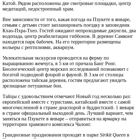
Катой. Рядом расположены две смотровые площадки, центр
медитаций, недостроенный храм.
Вне зависимости от того, какая погода на Пхукете в январе,
семьям с детьми стоит запланировать поездку в заповедник
Кхао-Пхра-Тхео. Гостей ожидают непроходимые джунгли, два
водопада, центр реабилитации гиббонов. В деревне Самконг
находится парк бабочек. На его территории размещены
вольеры с рептилиями, аквариум.
Увлекательная экскурсия проводится на ферму по
выращиванию жемчуга, в 5 км от причала Банг Ронг.
Биологический центр морских исследований познакомит с
богатой подводной флорой и фауной. В 3 км от столицы
расположена тайская деревня, гостям предлагают увидеть
зрелищные петушиные бои.
Тайцы с удовольствием отмечают Новый год несколько раз:
европейский вместе с туристами, китайский вместе с самой
многочисленной в стране диаспорой и буддистский. 1 января
в стране официальный выходной день. Лучший вариант, чем
заняться на Пхукете в январе – отправиться на ярмарку на
территории храмового комплекса Чалонг.
Грандиозные празднования проходят в парке
Sirikit Queen
в