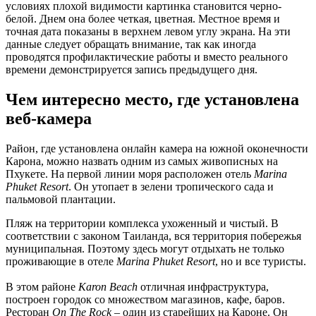
условиях плохой видимости картинка становится черно-
белой. Днем она более четкая, цветная. Местное время и
точная дата показаны в верхнем левом углу экрана. На эти
данные следует обращать внимание, так как иногда
проводятся профилактические работы и вместо реального
времени демонстрируется запись предыдущего дня.
Чем интересно место, где установлена
веб-камера
Район, где установлена онлайн камера на южной оконечности
Карона, можно назвать одним из самых живописных на
Пхукете. На первой линии моря расположен отель
Marina
Phuket Resort
. Он утопает в зелени тропического сада и
пальмовой плантации.
Пляж на территории комплекса ухоженный и чистый. В
соответствии с законом Таиланда, вся территория побережья
муниципальная. Поэтому здесь могут отдыхать не только
проживающие в отеле
Marina Phuket Resort
, но и все туристы.
В этом районе
Karon Beach
отличная инфраструктура,
построен городок со множеством магазинов, кафе, баров.
Ресторан
On The Rock
– один из старейших на Кароне. Он