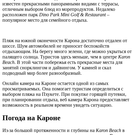
известен прекрасными панорамными видами с террасы,
отличным выбором блюд из морепродуктов. Недалеко
расположен парк
Dino Park Mini Golf & Restaurant
–
популярное место для семейного отдыха.
Пляж на южной оконечности Карона достаточно отдален от
шоссе. Шум автомобилей не приносит беспокойств
отдыхающим. На берегу много зелени, где можно укрыться от
палящего солнца. Туристов здесь меньше, чем в центре
Karon
Beach
. В этой части побережья есть прекрасные места для
занятий снорклингом и дайвингом. У камней и скал
подводный мир более разнообразный.
Онлайн камера на Кароне остается одной из самых
просматриваемых. Она помогает туристам определиться с
выбором пляжа на Пхукете. При покупке горящей путевки,
при планировании отдыха, веб камера Карона предоставляет
возможность в реальном времени увидеть ситуацию.
Погода на Кароне
Из-за большой протяженности и глубины на
Karon Beach
в